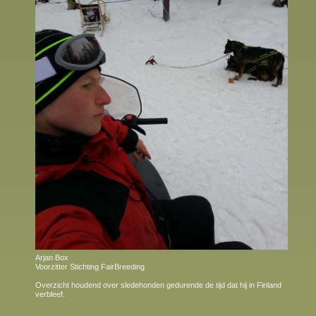
Arjan Box
Voorzitter Stichting FairBreeding
Overzicht houdend over sledehonden gedurende de tijd dat hij in Finland
verbleef.