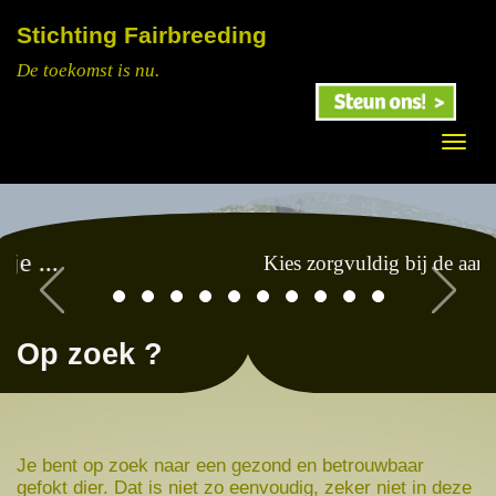
Stichting Fairbreeding
De toekomst is nu.
Previous
Next
Kies
zorgvuldig bij de aanschaf .
Op zoek ?
Je bent op zoek naar een gezond en betrouwbaar
gefokt dier. Dat is niet zo eenvoudig, zeker niet in deze