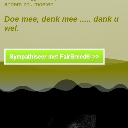
anders zou moeten.
Doe mee, denk mee ..... dank u
wel.