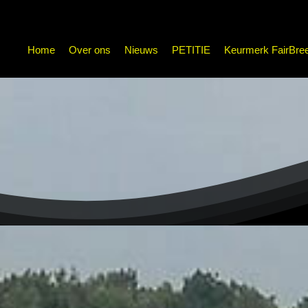
Home
Over ons
Nieuws
PETITIE
Keurmerk FairBre