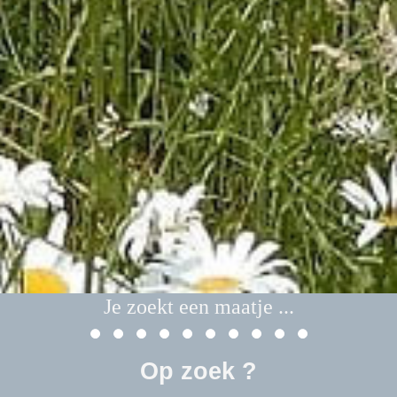
Kies
zorgvuldig bij de aanschaf .
Op zoek ?