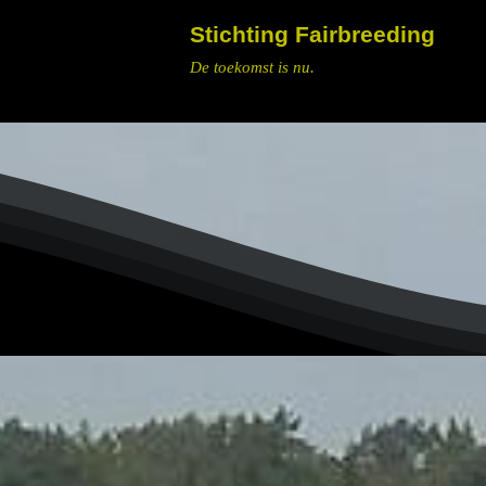
Stichting Fairbreeding
De toekomst is nu.